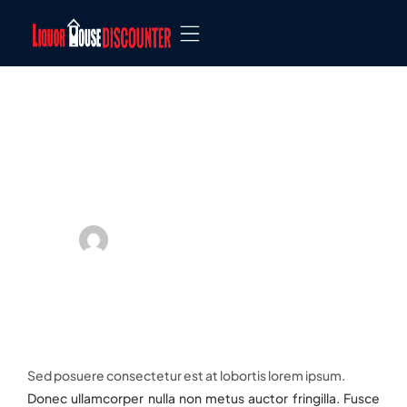
The evolution of
jewelry trends: From
classic to contemporary
by
liquorhouseoffice@gmail.com
⑊
on
January 9, 2025
⑊
No Comments
Sed posuere consectetur est at lobortis lorem ipsum.
Donec ullamcorper nulla non metus auctor fringilla. Fusce