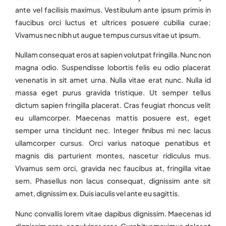
ante vel facilisis maximus. Vestibulum ante ipsum primis in
faucibus orci luctus et ultrices posuere cubilia curae;
Vivamus nec nibh ut augue tempus cursus vitae ut ipsum.
Nullam consequat eros at sapien volutpat fringilla. Nunc non
magna odio. Suspendisse lobortis felis eu odio placerat
venenatis in sit amet urna. Nulla vitae erat nunc. Nulla id
massa eget purus gravida tristique. Ut semper tellus
dictum sapien fringilla placerat. Cras feugiat rhoncus velit
eu ullamcorper. Maecenas mattis posuere est, eget
semper urna tincidunt nec. Integer finibus mi nec lacus
ullamcorper cursus. Orci varius natoque penatibus et
magnis dis parturient montes, nascetur ridiculus mus.
Vivamus sem orci, gravida nec faucibus at, fringilla vitae
sem. Phasellus non lacus consequat, dignissim ante sit
amet, dignissim ex. Duis iaculis vel ante eu sagittis.
Nunc convallis lorem vitae dapibus dignissim. Maecenas id
dignissim eros, ac pulvinar eros. Curabitur maximus dolor et