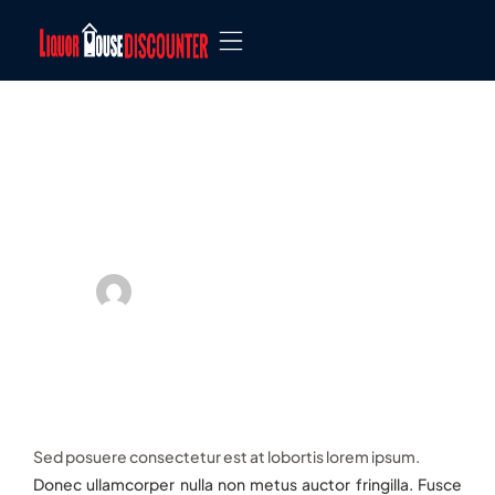
Jewelry box essentials:
Must have pieces for
every collection
by
liquorhouseoffice@gmail.com
⑊
on
January 9, 2025
⑊
No Comments
Sed posuere consectetur est at lobortis lorem ipsum.
Donec ullamcorper nulla non metus auctor fringilla. Fusce