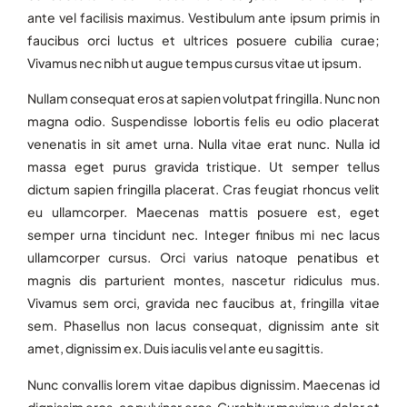
ante vel facilisis maximus. Vestibulum ante ipsum primis in
faucibus orci luctus et ultrices posuere cubilia curae;
Vivamus nec nibh ut augue tempus cursus vitae ut ipsum.
Nullam consequat eros at sapien volutpat fringilla. Nunc non
magna odio. Suspendisse lobortis felis eu odio placerat
venenatis in sit amet urna. Nulla vitae erat nunc. Nulla id
massa eget purus gravida tristique. Ut semper tellus
dictum sapien fringilla placerat. Cras feugiat rhoncus velit
eu ullamcorper. Maecenas mattis posuere est, eget
semper urna tincidunt nec. Integer finibus mi nec lacus
ullamcorper cursus. Orci varius natoque penatibus et
magnis dis parturient montes, nascetur ridiculus mus.
Vivamus sem orci, gravida nec faucibus at, fringilla vitae
sem. Phasellus non lacus consequat, dignissim ante sit
amet, dignissim ex. Duis iaculis vel ante eu sagittis.
Nunc convallis lorem vitae dapibus dignissim. Maecenas id
dignissim eros, ac pulvinar eros. Curabitur maximus dolor et